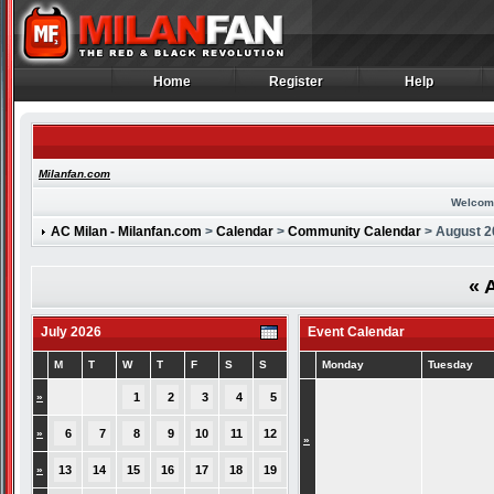
Home
Register
Help
Home
Register
Help
Milanfan.com
Welcom
AC Milan - Milanfan.com
>
Calendar
>
Community Calendar
> August 2
«
A
July 2026
Event Calendar
M
T
W
T
F
S
S
Monday
Tuesday
»
1
2
3
4
5
»
6
7
8
9
10
11
12
»
»
13
14
15
16
17
18
19