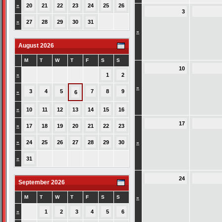
»
20
21
22
23
24
25
26
3
»
27
28
29
30
31
»
August 2026
M
T
W
T
F
S
S
10
»
1
2
»
3
4
5
7
8
9
»
6
»
10
11
12
13
14
15
16
17
»
17
18
19
20
21
22
23
»
24
25
26
27
28
29
30
»
»
31
24
September 2026
M
T
W
T
F
S
S
»
»
1
2
3
4
5
6